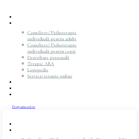
Acasă
Servicii
Consiliere/ Psihoterapie
individuală pentru adulți
Consiliere/ Psihoterapie
individuală pentru copii
Dezvoltare personală
Terapie ABA
Logopedie
Servicii terapie online
Psihoterapeuți
Articole
Contact
Programează-te
Acasă
Servicii