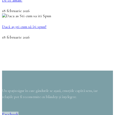
De ce amân?
18 februarie 2026
Dacă aș ști cum să îți spun!
18 februarie 2026
Un spațiu sigur în care gândurile se așază, emoțiile capătă sens, iar
relațiile pot fi reconstruite cu blândețe și înțelegere.
Facebook