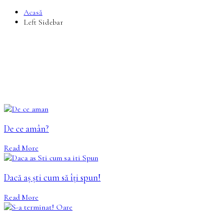
Acasă
Left Sidebar
De ce amân?
Read More
Dacă aș ști cum să îți spun!
Read More