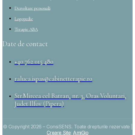
Dezvoltare personală
Logopedie
Terapie ABA
Date de contact
+40 762 015 480
raluca.ispas@cabinetterapie.ro
Str.Mircea cel Batran, nr. 3, Oras Voluntari,
Judet Ilfov (Pipera)
© Copyright 2026 – ConsiSENS. Toate drepturile rezervate |
Creare Site
:
AmiGio