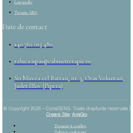
Logopedie
Terapie ABA
Date de contact
+40 762 015 480
raluca.ispas@cabinetterapie.ro
Str.Mircea cel Batran, nr. 3, Oras Voluntari,
Judet Ilfov (Pipera)
© Copyright 2026 – ConsiSENS. Toate drepturile rezervate |
Creare Site
:
AmiGio
Termeni și condiții
Politică cookie-uri