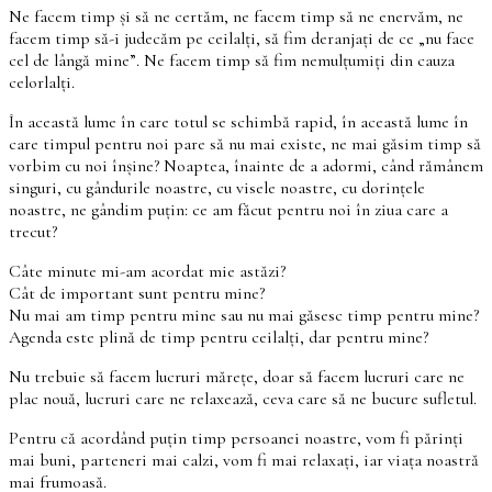
Ne facem timp și să ne certăm, ne facem timp să ne enervăm, ne
facem timp să-i judecăm pe ceilalți, să fim deranjați de ce „nu face
cel de lângă mine”. Ne facem timp să fim nemulțumiți din cauza
celorlalți.
În această lume în care totul se schimbă rapid, în această lume în
care timpul pentru noi pare să nu mai existe, ne mai găsim timp să
vorbim cu noi înșine? Noaptea, înainte de a adormi, când rămânem
singuri, cu gândurile noastre, cu visele noastre, cu dorințele
noastre, ne gândim puțin: ce am făcut pentru noi în ziua care a
trecut?
Câte minute mi-am acordat mie astăzi?
Cât de important sunt pentru mine?
Nu mai am timp pentru mine sau nu mai găsesc timp pentru mine?
Agenda este plină de timp pentru ceilalți, dar pentru mine?
Nu trebuie să facem lucruri mărețe, doar să facem lucruri care ne
plac nouă, lucruri care ne relaxează, ceva care să ne bucure sufletul.
Pentru că acordând puțin timp persoanei noastre, vom fi părinți
mai buni, parteneri mai calzi, vom fi mai relaxați, iar viața noastră
mai frumoasă.