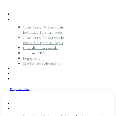
Acasă
Servicii
Consiliere/ Psihoterapie
individuală pentru adulți
Consiliere/ Psihoterapie
individuală pentru copii
Dezvoltare personală
Terapie ABA
Logopedie
Servicii terapie online
Psihoterapeuți
Articole
Contact
Programează-te
Acasă
Servicii