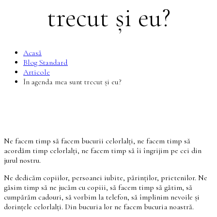
trecut și eu?
Acasă
Blog Standard
Articole
În agenda mea sunt trecut și eu?
Ne facem timp să facem bucurii celorlalți, ne facem timp să
acordăm timp celorlalți, ne facem timp să îi îngrijim pe cei din
jurul nostru.
Ne dedicăm copiilor, persoanei iubite, părinților, prietenilor. Ne
găsim timp să ne jucăm cu copiii, să facem timp să gătim, să
cumpărăm cadouri, să vorbim la telefon, să împlinim nevoile și
dorințele celorlalți. Din bucuria lor ne facem bucuria noastră.