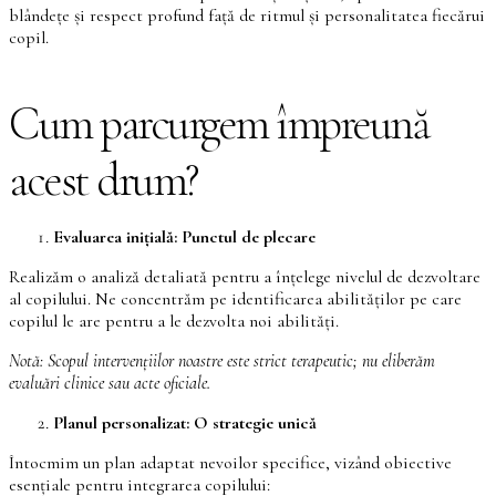
blândețe și respect profund față de ritmul și personalitatea fiecărui
copil.
Cum parcurgem împreună
acest drum?
Evaluarea inițială: Punctul de plecare
Realizăm o analiză detaliată pentru a înțelege nivelul de dezvoltare
al copilului. Ne concentrăm pe identificarea abilităților pe care
copilul le are pentru a le dezvolta noi abilități.
Notă: Scopul intervențiilor noastre este strict terapeutic; nu eliberăm
evaluări clinice sau acte oficiale.
Planul personalizat: O strategie unică
Întocmim un plan adaptat nevoilor specifice, vizând obiective
esențiale pentru integrarea copilului: