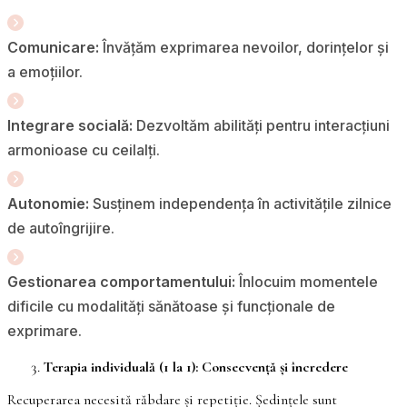
Comunicare:
Învățăm exprimarea nevoilor, dorințelor și
a emoțiilor.
Integrare socială:
Dezvoltăm abilități pentru interacțiuni
armonioase cu ceilalți.
Autonomie:
Susținem independența în activitățile zilnice
de autoîngrijire.
Gestionarea comportamentului:
Înlocuim momentele
dificile cu modalități sănătoase și funcționale de
exprimare.
Terapia individuală (1 la 1): Consecvență și încredere
Recuperarea necesită răbdare și repetiție. Ședințele sunt