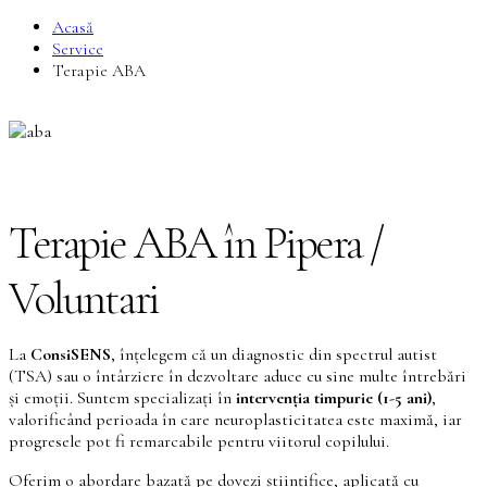
Acasă
Service
Terapie ABA
Terapie ABA în Pipera /
Voluntari
La
ConsiSENS
, înțelegem că un diagnostic din spectrul autist
(TSA) sau o întârziere în dezvoltare aduce cu sine multe întrebări
și emoții. Suntem specializați în
intervenția timpurie (1-5 ani)
,
valorificând perioada în care neuroplasticitatea este maximă, iar
progresele pot fi remarcabile pentru viitorul copilului.
Oferim o abordare bazată pe dovezi științifice, aplicată cu