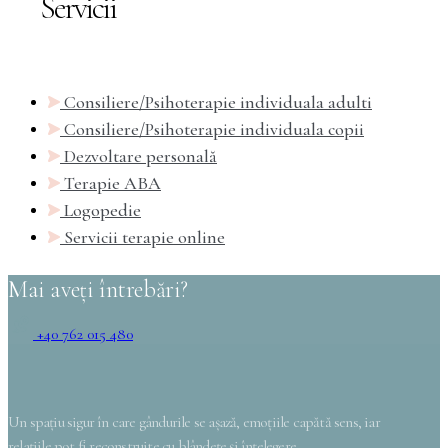
Servicii
Consiliere/Psihoterapie individuala adulti
Consiliere/Psihoterapie individuala copii
Dezvoltare personală
Terapie ABA
Logopedie
Servicii terapie online
Mai aveți întrebări?
+40 762 015 480
Un spațiu sigur în care gândurile se așază, emoțiile capătă sens, iar
relațiile pot fi reconstruite cu blândețe și înțelegere.