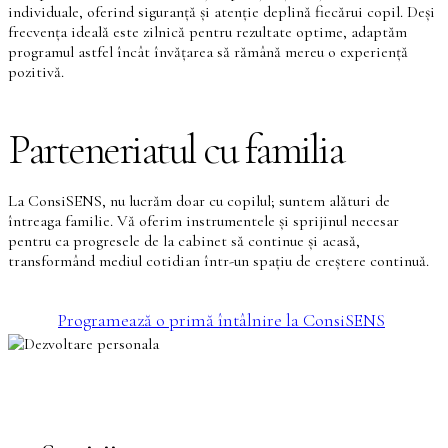
individuale, oferind siguranță și atenție deplină fiecărui copil. Deși
frecvența ideală este zilnică pentru rezultate optime, adaptăm
programul astfel încât învățarea să rămână mereu o experiență
pozitivă.
Parteneriatul cu familia
La ConsiSENS, nu lucrăm doar cu copilul; suntem alături de
întreaga familie. Vă oferim instrumentele și sprijinul necesar
pentru ca progresele de la cabinet să continue și acasă,
transformând mediul cotidian într-un spațiu de creștere continuă.
Programează o primă întâlnire la ConsiSENS