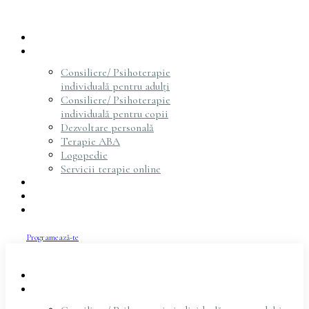
Acasă
Servicii
Consiliere/ Psihoterapie
individuală pentru adulți
Consiliere/ Psihoterapie
individuală pentru copii
Dezvoltare personală
Terapie ABA
Logopedie
Servicii terapie online
Psihoterapeuți
Articole
Contact
Programează-te
Acasă
Servicii