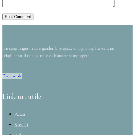
Post Comment
Un spațiu sigur în care gândurile se așază, emoțiile capătă sens, iar
relațiile pot fi reconstruite cu blândețe și înțelegere.
Facebook
Link-uri utile
Acasă
Servicii