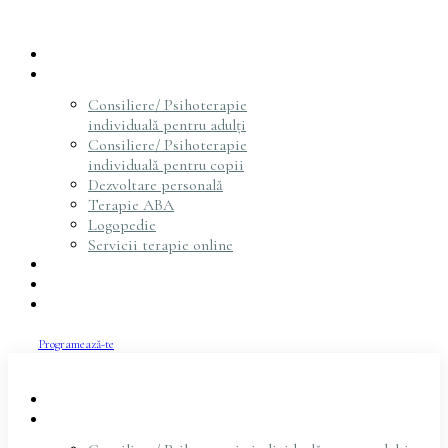
Acasă
Servicii
Consiliere/ Psihoterapie
individuală pentru adulți
Consiliere/ Psihoterapie
individuală pentru copii
Dezvoltare personală
Terapie ABA
Logopedie
Servicii terapie online
Psihoterapeuți
Articole
Contact
Programează-te
Acasă
Servicii