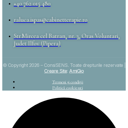
+40 762 015 480
raluca.ispas@cabinetterapie.ro
Str.Mircea cel Batran, nr. 3, Oras Voluntari,
Judet Ilfov (Pipera)
© Copyright 2026 – ConsiSENS. Toate drepturile rezervate |
Creare Site
:
AmiGio
Termeni și condiții
Politică cookie-uri