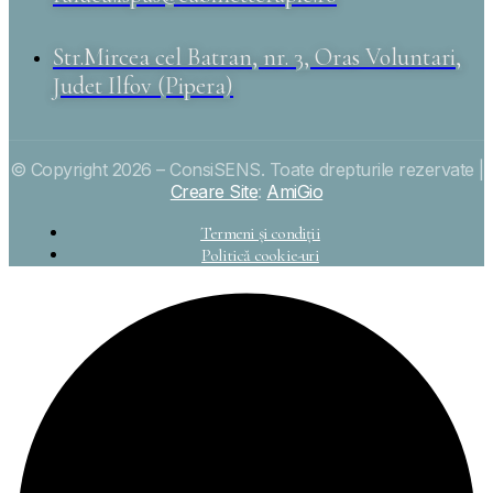
Str.Mircea cel Batran, nr. 3, Oras Voluntari,
Judet Ilfov (Pipera)
© Copyright 2026 – ConsiSENS. Toate drepturile rezervate |
Creare Site
:
AmiGio
Termeni și condiții
Politică cookie-uri