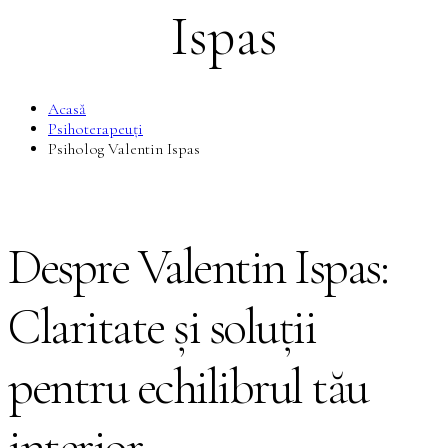
Ispas
Acasă
Psihoterapeuți
Psiholog Valentin Ispas
Despre Valentin Ispas:
Claritate și soluții
pentru echilibrul tău
interior