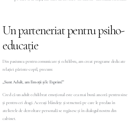
Un parteneriat pentru psiho-
educație
Din pasiunea pentru comunicare și echilibru, am creat programe dedicate
relației părinte-copil, precum:
„Sunt Adult, am Emoții și le Exprim!”
Cred că un adult echilibrat emoțional este cea mai bună ancoră pentru sine
și pentru cei dragi. Aceeași blândețe și structură pe care le predau în
atelierele de dezvoltare personală se regăsesc și în dialogul nostru din
cabinet.