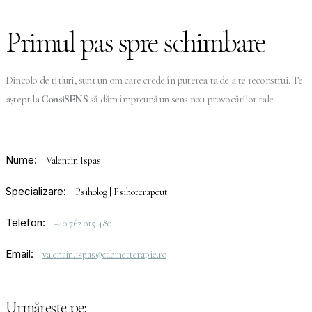
Primul pas spre schimbare
Dincolo de titluri, sunt un om care crede în puterea ta de a te reconstrui. Te
aștept la
ConsiSENS
să dăm împreună un sens nou provocărilor tale.
Nume:
Valentin Ispas
Specializare:
Psiholog | Psihoterapeut
Telefon:
+40 762 015 480
Email:
valentin.ispas@cabinetterapie.ro
Urmărește pe: