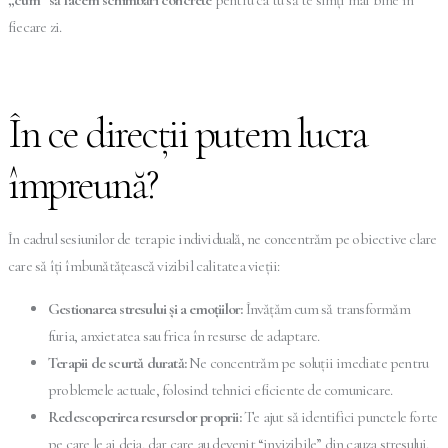
„cum” să facem schimbări concrete
pentru ca tu să te simți mai bine în
fiecare zi.
În ce direcții putem lucra
împreună?
În cadrul sesiunilor de terapie individuală, ne concentrăm pe obiective clare
care să îți îmbunătățească vizibil calitatea vieții:
Gestionarea stresului și a emoțiilor:
Învățăm cum să transformăm
furia, anxietatea sau frica în resurse de adaptare.
Terapii de scurtă durată:
Ne concentrăm pe soluții imediate pentru
problemele actuale, folosind tehnici eficiente de comunicare.
Redescoperirea resurselor proprii:
Te ajut să identifici punctele forte
pe care le ai deja, dar care au devenit “invizibile” din cauza stresului.