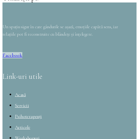
Un spațiu sigur în care gândurile se așază, emoțiile capătă sens, iar
relațiile pot fi reconstruite cu blândețe și înțelegere.
Facebook
Link-uri utile
Acasă
Servicii
Psihoterapeuți
Articole
Workshopuri