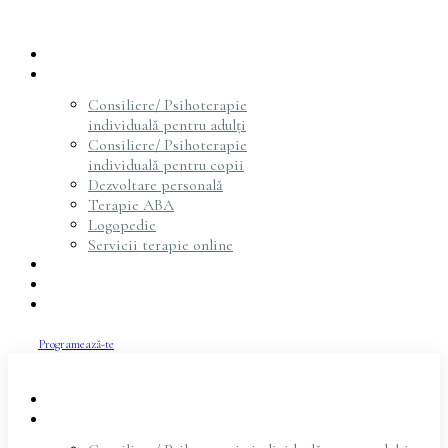
Acasă
Servicii
Consiliere/ Psihoterapie
individuală pentru adulți
Consiliere/ Psihoterapie
individuală pentru copii
Dezvoltare personală
Terapie ABA
Logopedie
Servicii terapie online
Psihoterapeuți
Articole
Contact
Programează-te
Acasă
Servicii