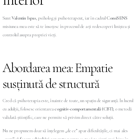
Sunt
Valentin Ispas
, psiholog și psihoterapeut, iar în cadrul
ConsiSENS
misiunea mea este să te însoțesc în procesul de a-ți redescoperi liniștea și
controlul asupra propriei vieți.
Abordarea mea: Empatie
susținută de structură
Cred că psihoterapia este, înainte de toate, un spațiu de siguranță. În lucrul
cu adulții, folosesc orientarea
cognitiv-comportamentală (CBT)
, o metodă
validată științific, care ne permite să privim direct către soluții.
Nu ne propunem doar să înțelegem „de ce” apar dificultățile, ci mai ales