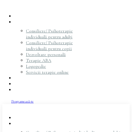
Acasă
Servicii
Consiliere/ Psihoterapie
individuală pentru adulți
Consiliere/ Psihoterapie
individuală pentru copii
Dezvoltare personală
Terapie ABA
Logopedie
Servicii terapie online
Psihoterapeuți
Articole
Contact
Programează-te
Acasă
Servicii