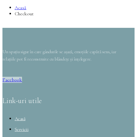
Acasă
Checkout
Un spațiu sigur în care gândurile se așază, emoțiile capătă sens, iar
relațiile pot fi reconstruite cu blândețe și înțelegere.
Facebook
Link-uri utile
Acasă
Servicii