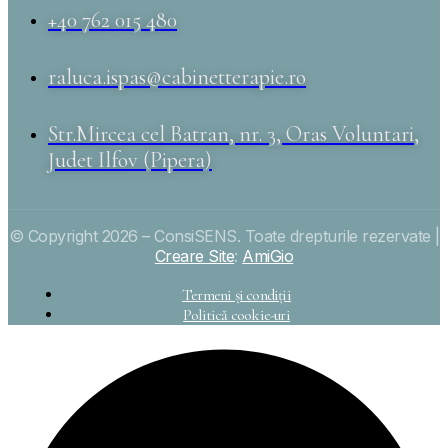
+40 762 015 480
raluca.ispas@cabinetterapie.ro
Str.Mircea cel Batran, nr. 3, Oras Voluntari,
Judet Ilfov (Pipera)
© Copyright 2026 – ConsiSENS. Toate drepturile rezervate |
Creare Site
:
AmiGio
Termeni și condiții
Politică cookie-uri